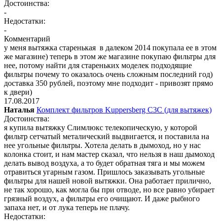
Достоинства:
-
Недостатки:
-
Комментарий
у меня вытяжка старенькая в далеком 2014 покупала ее в этом
же магазине) теперь в этом же магазине покупаю фильтры для
нее, потому найти для стареньких моделек подходящие
фильтры почему то оказалось очень сложным последний год)
доставка 350 рублей, поэтому мне подходит - привозят прямо
к двери)
17.08.2017
Наталья
Комплект фильтров Kuppersberg C3C (для вытяжек)
Достоинства:
я купила вытяжку Слимлюкс телекопическую, у которой
фильтр сетчатый металический выдвигается, и поставила на
нее угольные фильтры. Хотела делать в дымоход, но у нас
колонка стоит, и нам мастер сказал, что нельзя в наш дымоход
делать вывод воздуха, а то будет обратная тяга и мы можем
отравиться угарным газом. Пришлось заказывать угольные
фильтры для нашей новой вытяжки. Она работает прилично,
не так хорошо, как могла бы при отводе, но все равно убирает
грязный воздух, а фильтры его очищают. И даже рыбного
запаха нет, и от лука теперь не плачу.
Недостатки: