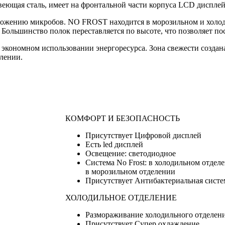
еющая сталь, имеет на фронтальной части корпуса LCD дисплей
ножению микробов. NО FROST находится в морозильном и холод
. Большинство полок переставляется по высоте, что позволяет п
б экономном использовании энергоресурса. Зона свежести создан
елении.
КОМФОРТ И БЕЗОПАСНОСТЬ
Присутствует Цифровой дисплей
Есть led дисплей
Освещение: светодиодное
Система No Frost: в холодильном отдел
в морозильном отделении
Присутствует Антибактериальная систем
ХОЛОДИЛЬНОЕ ОТДЕЛЕНИЕ
Размораживание холодильного отделени
Присутствует Супер охлаждение