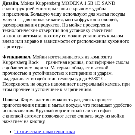
Дизайн.
Мойка Kuppersberg MODENA 1.5B 1D SAND
с конструкцией «полторы чаши с крылом» удобна
и практична. Большую чашу используют для мытья посуды,
малую — для ополаскивания, мытья фруктов и овощей,
размораживания продуктов. На мойке просверлены
технологические отверстия под установку смесителя
и кнопки автомата, поэтому ее можно установить крылом
влево или вправо в зависимости от расположения кухонного
гарнитура.
Функционал.
Мойки изготавливаются из композита
Kuppersberg Rock — гранитная крошка, полиэфирные смолы
с добавлением акрила. Материал обладает высокой
прочностью и устойчивостью к истиранию и ударам,
выдерживает воздействие температур до +280° С.
Поверхность на ощупь напоминает натуральный камень, при
этом прочнее и устойчивее к загрязнениям.
Плюсы.
Форма дает возможность разделить процесс
приготовления пищи и мытья посуды, что повышает удобство
использования. Круглый корзинчатый слив и сифон
с кнопкой автомат позволяют легко сливать воду из мойки
нажатием на кнопку.
Технические характеристики