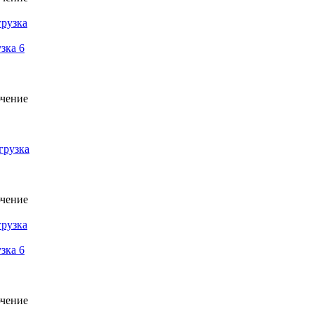
зка 6
грузка
зка 6