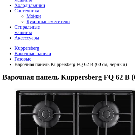
Холодильники
Сантехника
Мойки
Кухонные смесители
Стиральные
машины
Аксессуары
Kuppersberg
Варочные панели
Газовые
Варочная панель Kuppersberg FQ 62 B (60 см, черный)
Варочная панель Kuppersberg FQ 62 B (