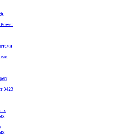
 Power
тами
r 3423
х
ых