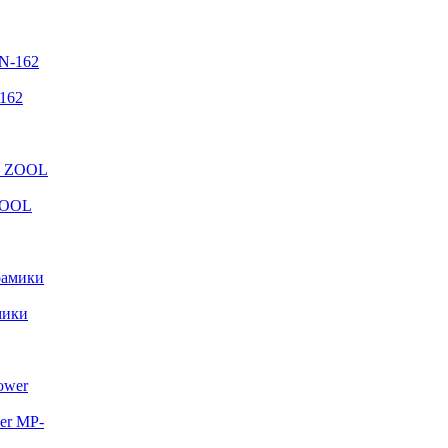
162
ZOOL
мики
er MP-