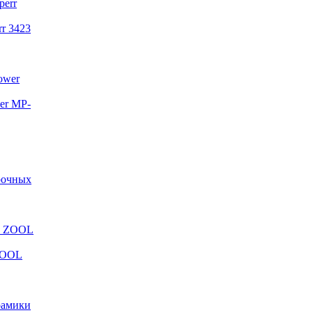
r 3423
er MP-
арочных
ZOOL