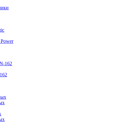
мики
 Power
162
х
ых