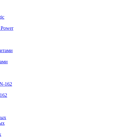
 Power
тами
162
х