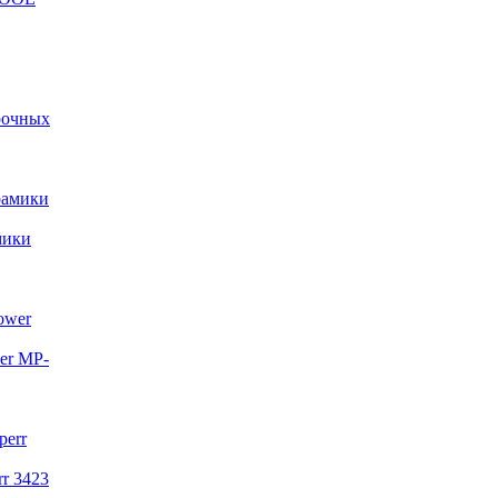
арочных
мики
er MP-
r 3423