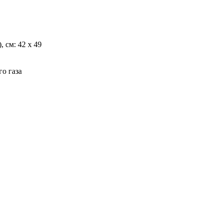
 см: 42 х 49
о газа