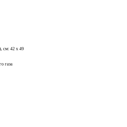
 см: 42 х 49
о газа