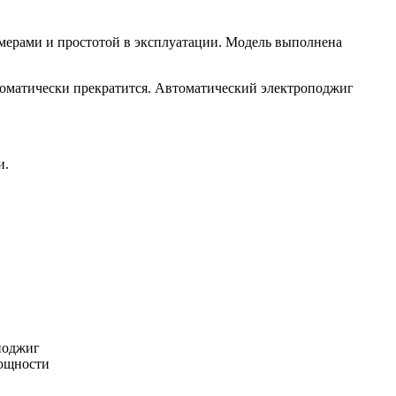
змерами и простотой в эксплуатации. Модель выполнена
втоматически прекратится. Автоматический электроподжиг
и.
поджиг
ощности