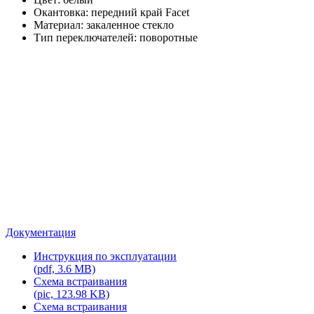
Окантовка: передний край Facet
Материал: закаленное стекло
Тип переключателей: поворотные
Документация
Инструкция по эксплуатации
(pdf, 3.6 MB)
Схема встраивания
(pic, 123.98 KB)
Схема встраивания