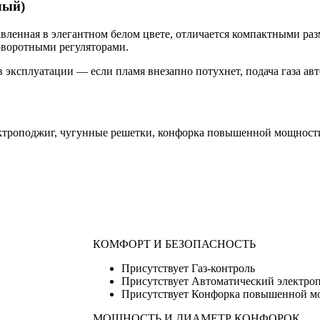
лый)
тавленная в элегантном белом цвете, отличается компактными ра
оворотными регуляторами.
в эксплуатации — если пламя внезапно потухнет, подача газа а
ектроподжиг, чугунные решетки, конфорка повышенной мощност
КОМФОРТ И БЕЗОПАСНОСТЬ
Присутствует Газ-контроль
Присутствует Автоматический электро
Присутствует Конфорка повышенной м
МОЩНОСТЬ И ДИАМЕТР КОНФОРОК