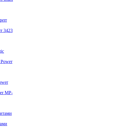
r 3423
 Power
er MP-
тами