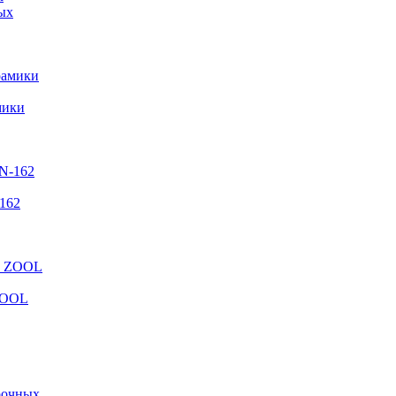
ых
мики
162
ZOOL
арочных