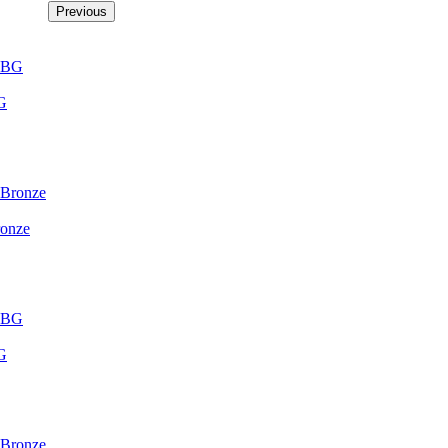
Previous
G
onze
G