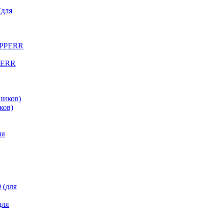
(для
PERR
ков)
для