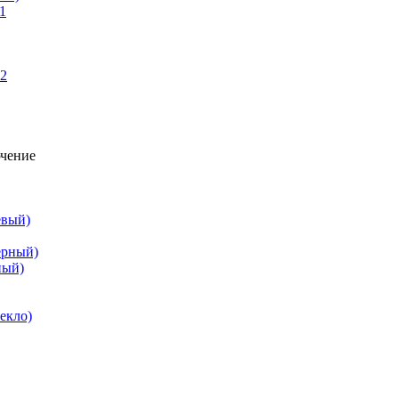
евый)
ный)
екло)