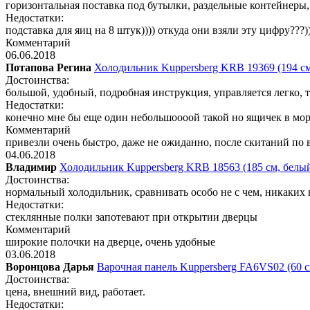
горизонтальная поставка под бутылки, раздельные контейнеры,
Недостатки:
подставка для яиц на 8 штук)))) откуда они взяли эту цифру???))
Комментарий
06.06.2018
Потапова Регина
Холодильник Kuppersberg KRB 19369 (194 см
Достоинства:
большой, удобный, подробная инструкция, управляется легко, 
Недостатки:
конечно мне бы еще один небольшоооой такой но ящичек в мор
Комментарий
привезли очень быстро, даже не ожиданно, после скитаний по 
04.06.2018
Владимир
Холодильник Kuppersberg KRB 18563 (185 см, белы
Достоинства:
нормальный холодильник, сравнивать особо не с чем, никаких н
Недостатки:
стеклянные полки запотевают при открытии дверцы
Комментарий
широкие полочки на дверце, очень удобные
03.06.2018
Воронцова Дарья
Варочная панель Kuppersberg FA6VS02 (60 с
Достоинства:
цена, внешний вид, работает.
Недостатки: