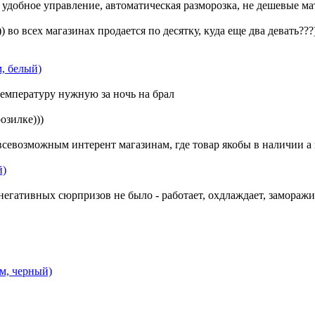
 удобное управление, автоматическая разморозка, не дешевые ма
) во всех магазинах продается по десятку, куда еще два девать???)
, белый)
температуру нужную за ночь на брал
озилке)))
всевозможным интерент магазинам, где товар якобы в наличии а
й)
егативных сюрпризов не было - работает, охдлаждает, заморажив
м, черный)