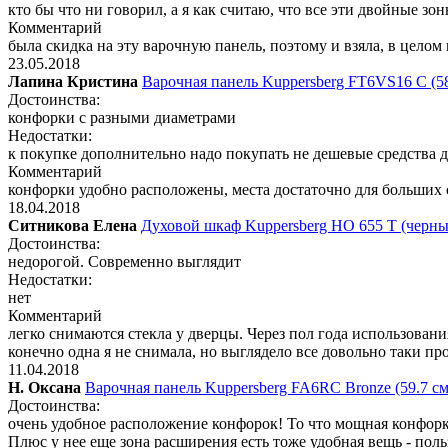
кто бы что ни говорил, а я как считаю, что все эти двойные зо
Комментарий
была скидка на эту варочную панель, поэтому и взяла, в целом 
23.05.2018
Лапина Кристина
Варочная панель Kuppersberg FT6VS16 C (5
Достоинства:
конфорки с разными диаметрами
Недостатки:
к покупке дополнительно надо покупать не дешевые средства 
Комментарий
конфорки удобно расположены, места достаточно для больших 
18.04.2018
Ситникова Елена
Духовой шкаф Kuppersberg HO 655 T (черн
Достоинства:
недорогой. Современно выглядит
Недостатки:
нет
Комментарий
легко снимаются стекла у дверцы. Через пол года использован
конечно одна я не снимала, но выглядело все довольно таки про
11.04.2018
Н. Оксана
Варочная панель Kuppersberg FA6RC Bronze (59.7 см
Достоинства:
очень удобное расположение конфорок! То что мощная конфорка
Плюс у нее еще зона расширения есть тоже удобная вещь - пол