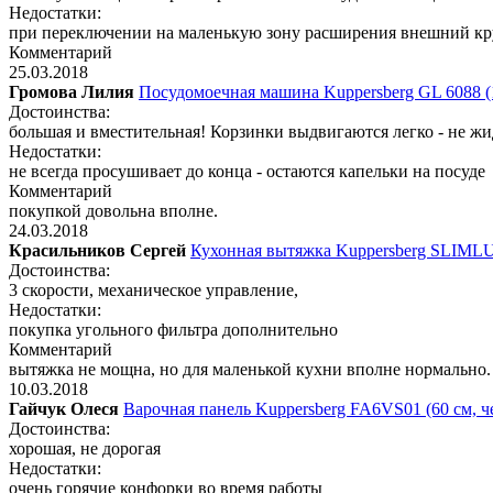
Недостатки:
при переключении на маленькую зону расширения внешний круг
Комментарий
25.03.2018
Громова Лилия
Посудомоечная машина Kuppersberg GL 6088 (
Достоинства:
большая и вместительная! Корзинки выдвигаются легко - не жи
Недостатки:
не всегда просушивает до конца - остаются капельки на посуде
Комментарий
покупкой довольна вполне.
24.03.2018
Красильников Сергей
Кухонная вытяжка Kuppersberg SLIMLUX
Достоинства:
3 скорости, механическое управление,
Недостатки:
покупка угольного фильтра дополнительно
Комментарий
вытяжка не мощна, но для маленькой кухни вполне нормально.
10.03.2018
Гайчук Олеся
Варочная панель Kuppersberg FA6VS01 (60 см, 
Достоинства:
хорошая, не дорогая
Недостатки:
очень горячие конфорки во время работы