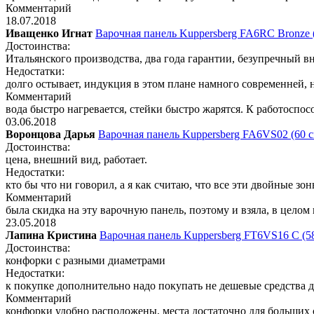
Комментарий
18.07.2018
Иващенко Игнат
Варочная панель Kuppersberg FA6RC Bronze (
Достоинства:
Итальянского производства, два года гарантии, безупречный 
Недостатки:
долго остывает, индукция в этом плане намного современней, н
Комментарий
вода быстро нагревается, стейки быстро жарятся. К работоспос
03.06.2018
Воронцова Дарья
Варочная панель Kuppersberg FA6VS02 (60 с
Достоинства:
цена, внешний вид, работает.
Недостатки:
кто бы что ни говорил, а я как считаю, что все эти двойные зо
Комментарий
была скидка на эту варочную панель, поэтому и взяла, в целом 
23.05.2018
Лапина Кристина
Варочная панель Kuppersberg FT6VS16 C (5
Достоинства:
конфорки с разными диаметрами
Недостатки:
к покупке дополнительно надо покупать не дешевые средства 
Комментарий
конфорки удобно расположены, места достаточно для больших 