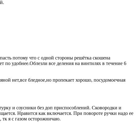
й.
пасть потому что с одной стороны решётка скошена
ет по удобнее.Облезли все деления на винтилях в течение 6
мяной нет,все бледное,но пропекает хорошо, посудомоечная
турку и соусники без доп приспособлений. Сковородки и
щается. Нравится как включается. При повороте ручки надо ее
, тк я с газом осторожничаю.