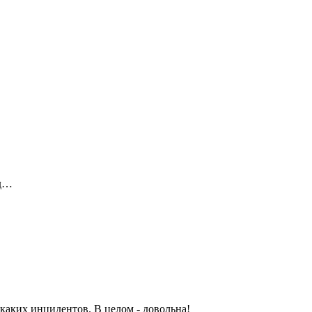
яд…
каких инцидентов. В целом - довольна!