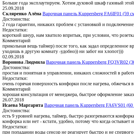
Больше года эксплаутируем. Хотим духовой шкаф газовый это
25.09.2018
Скляренко Алёна
Варочная панель Kuppersberg FA6IF01 (59 с
Достоинства:
2 года гарантии, никаких проблем с установкой и подключение
Недостатки:
короткий шнур, нам хватило впритык, при условии, что розетка
Комментарий
прикольная вещь таймер) после того, как задал определенное в
уходишь в другую комнату -удобно)) ни забот ни хлопот)))
02.09.2018
Воронова Людмила
Варочная панель Kuppersberg FQ3VR02 (3
Достоинства:
простая и понятная в управлении, никаких сложностей в работ
Недостатки:
очень горячая поверхность конфорки после нагрева, обжечься 
Комментарий
хорошая консультация от менеджера, быстрое оформление заказ
26.07.2018
Исаева Маргарита
Варочная панель Kuppersberg FA6VS01 (60 
Достоинства:
есть 9 уровней нагрева, таймер, быстро разогреваются конфорк
конфорка или нет - кстати, удобно, потому что когда остывает и
Недостатки:
при попадании воды сенсор не реагирует быстро и не спервого 