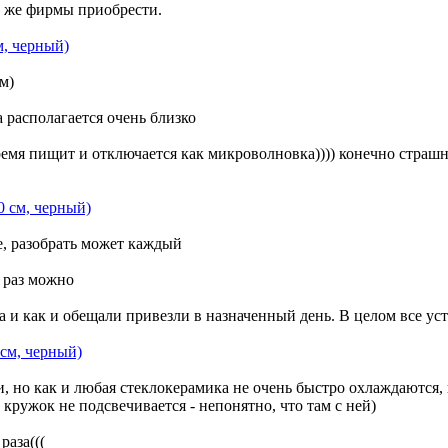
й же фирмы приобрести.
м, черный)
м)
 располагается очень близко
ремя пищит и отключается как микроволновка)))) конечно страшно
0 см, черный)
е, разобрать может каждый
в раз можно
а и как и обещали привезли в назначенный день. В целом все ус
см, черный)
и, но как и любая стеклокерамика не очень быстро охлаждаются, 
 кружок не подсвечивается - непонятно, что там с ней)
раза(((