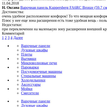
11.04.2018
Н. Оксана
Варочная панель Kuppersberg FA6RC Bronze (59.7 см
Достоинства:
очень удобное расположение конфорок! То что мощная конфорка
Плюс у нее еще зона расширения есть тоже удобная вещь - пол
Недостатки:
при переключении на маленькую зону расширения внешний круг
Комментарий
1
2
3
4
Далее
Варочные панели
Духовые шкафы
Плиты
Вытяжки
Микроволновые печи
Пароварки
Посудомоечные машины
Стиральные машины
Холодильники
Аксессуары
Мойки
Cмесители
Варочные панели
Духовые шкафы