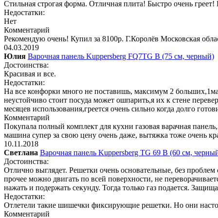
Стильная строгая форма. Отличная плита! Быстро очень греет! 
Недостатки:
Нет
Комментарий
Рекомендую очень! Купил за 8100р. Г.Королёв Московская обла
04.03.2019
Юлия
Варочная панель Kuppersberg FQ7TG B (75 см, черный)
Достоинства:
Красивая и все.
Недостатки:
На все конфорки много не поставишь, максимум 2 больших,1ма
неустойчиво стоит посуда может ошпарить,я их к стене перевер
месяцев использования,греется очень сильно когда долго гот
Комментарий
Покупала полный комплект для кухни газовая варачная панель,
машина супер за свою цену очень даже, вытяжка тоже очень кра
10.11.2018
Светлана
Варочная панель Kuppersberg TG 69 B (60 см, черны
Достоинства:
Отлично выглядет. Решетки очень основательные, без проблем 
прочее можно двигать по всей поверхности, не переворачивает
нажать и подержать секунду. Тогда только газ подается. Защищ
Недостатки:
Отлетели такие шишечки фиксирующие решетки. Но они настоль
Комментарий