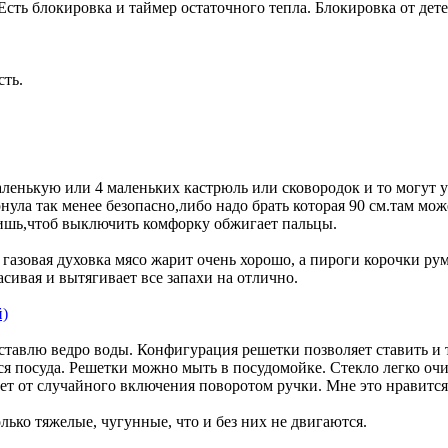
Есть блокировка и таймер остаточного тепла. Блокировка от дете
сть.
ленькую или 4 маленьких кастрюль или сковородок и то могут у
нула так менее безопасно,либо надо брать которая 90 см.там мож
овишь,чтоб выключить комфорку обжигает пальцы.
 газовая духовка мясо жарит очень хорошо, а пироги корочки ру
сивая и вытягивает все запахи на отлично.
й)
ставлю ведро воды. Конфигурация решетки позволяет ставить и 
ся посуда. Решетки можно мыть в посудомойке. Стекло легко очи
ает от случайного включения поворотом ручки. Мне это нравится
ко тяжелые, чугунные, что и без них не двигаются.