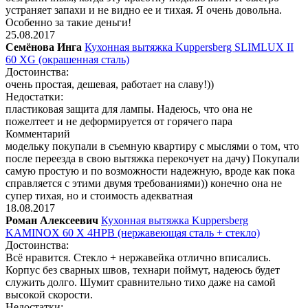
устраняет запахи и не видно ее и тихая. Я очень довольна.
Особенно за такие деньги!
25.08.2017
Семёнова Инга
Кухонная вытяжка Kuppersberg SLIMLUX II
60 XG (окрашенная сталь)
Достоинства:
очень простая, дешевая, работает на славу!))
Недостатки:
пластиковая защита для лампы. Надеюсь, что она не
пожелтеет и не деформируется от горячего пара
Комментарий
модельку покупали в съемную квартиру с мыслями о том, что
после переезда в свою вытяжка перекочует на дачу) Покупали
самую простую и по возможности надежную, вроде как пока
справляется с этими двумя требованиями)) конечно она не
супер тихая, но и стоимость адекватная
18.08.2017
Роман Алексеевич
Кухонная вытяжка Kuppersberg
KAMINOX 60 X 4HPB (нержавеющая сталь + стекло)
Достоинства:
Всё нравится. Стекло + нержавейка отлично вписались.
Корпус без сварных швов, технари поймут, надеюсь будет
служить долго. Шумит сравнительно тихо даже на самой
высокой скорости.
Недостатки: