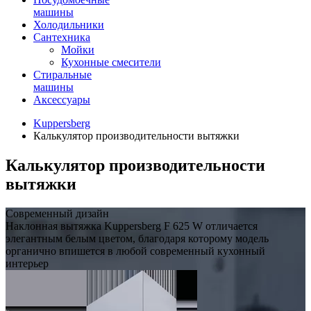
машины
Холодильники
Сантехника
Мойки
Кухонные смесители
Стиральные
машины
Аксессуары
Kuppersberg
Калькулятор производительности вытяжки
Калькулятор производительности
вытяжки
Современный дизайн
Наклонная вытяжка Kuppersberg F 625 W отличается
элегантным белым цветом, благодаря которому модель
органично впишется в любой современный кухонный
интерьер