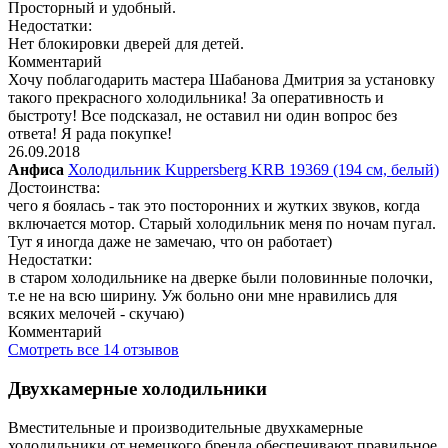
Просторный и удобный.
Недостатки:
Нет блокировки дверей для детей.
Комментарий
Хочу поблагодарить мастера Шабанова Дмитрия за установку
такого прекрасного холодильника! За оперативность и
быстроту! Все подсказал, не оставил ни один вопрос без
ответа! Я рада покупке!
26.09.2018
Анфиса
Холодильник Kuppersberg KRB 19369 (194 см, белый)
Достоинства:
чего я боялась - так это посторонних и жутких звуков, когда
включается мотор. Старый холодильник меня по ночам пугал.
Тут я иногда даже не замечаю, что он работает)
Недостатки:
в старом холодильнике на дверке были половинные полочки,
т.е не на всю ширину. Уж больно они мне нравились для
всяких мелочей - скучаю)
Комментарий
Смотреть все 14 отзывов
Двухкамерные холодильники
Вместительные и производительные двухкамерные
холодильники от немецкого бренда обеспечивают правильное